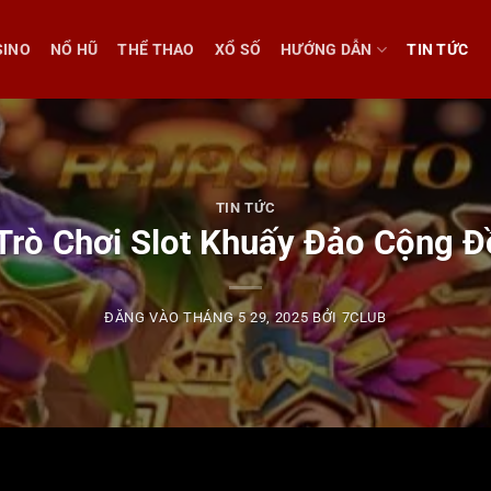
SINO
NỔ HŨ
THỂ THAO
XỔ SỐ
HƯỚNG DẪN
TIN TỨC
TIN TỨC
 Trò Chơi Slot Khuấy Đảo Cộng 
ĐĂNG VÀO
THÁNG 5 29, 2025
BỞI
7CLUB