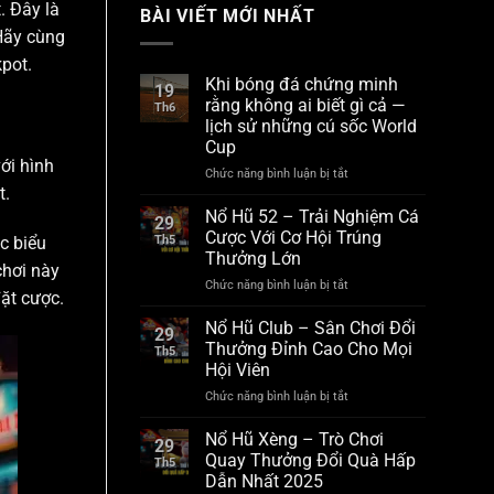
. Đây là
BÀI VIẾT MỚI NHẤT
 Hãy cùng
kpot.
Khi bóng đá chứng minh
19
rằng không ai biết gì cả —
Th6
lịch sử những cú sốc World
Cup
ới hình
Chức năng bình luận bị tắt
ở
t.
Khi
bóng
Nổ Hũ 52 – Trải Nghiệm Cá
29
đá
Cược Với Cơ Hội Trúng
Th5
c biểu
chứng
Thưởng Lớn
minh
chơi này
Chức năng bình luận bị tắt
ở
rằng
đặt cược.
Nổ
không
Hũ
ai
Nổ Hũ Club – Sân Chơi Đổi
29
52
biết
Thưởng Đỉnh Cao Cho Mọi
Th5
–
gì
Hội Viên
Trải
cả
Chức năng bình luận bị tắt
ở
Nghiệm
—
Nổ
Cá
lịch
Hũ
Cược
Nổ Hũ Xèng – Trò Chơi
sử
29
Club
Với
những
Quay Thưởng Đổi Quà Hấp
Th5
–
Cơ
cú
Dẫn Nhất 2025
Sân
Hội
sốc