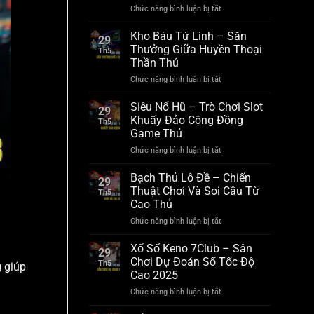
Chức năng bình luận bị tắt
ở
Chơi
Trúng
World
Nổ
Đổi
Thưởng
Cup
Hũ
Thưởng
Kho Báu Tứ Linh – Săn
Lớn
29
Xèng
Đỉnh
Thưởng Giữa Huyền Thoại
Th5
–
Cao
Thần Thú
Trò
Cho
Chức năng bình luận bị tắt
ở
Chơi
Mọi
Kho
Quay
Hội
Báu
Thưởng
Siêu Nổ Hũ – Trò Chơi Slot
Viên
29
Tứ
Đổi
Khuấy Đảo Cộng Đồng
Th5
Linh
Quà
Game Thủ
–
Hấp
Chức năng bình luận bị tắt
ở
Săn
Dẫn
Siêu
Thưởng
Nhất
Nổ
Giữa
Bạch Thủ Lô Đề – Chiến
2025
29
Hũ
Huyền
Thuật Chơi Và Soi Cầu Từ
Th5
–
Thoại
Cao Thủ
Trò
Thần
Chức năng bình luận bị tắt
ở
Chơi
Thú
Bạch
Slot
Thủ
Khuấy
Xổ Số Keno 7Club – Sân
29
Lô
Đảo
Chơi Dự Đoán Số Tốc Độ
Th5
g giúp
Đề
Cộng
Cao 2025
–
Đồng
Chức năng bình luận bị tắt
ở
Chiến
Game
Xổ
Thuật
Thủ