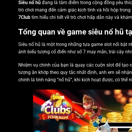
Siêu nổ hũ
đang là tâm điểm trong cộng đồng yêu thích 
trò chơi mang đến cảm giác kịch tính và hồi hộp trong
7Club
tìm hiểu chi tiết về trò chơi hấp dẫn này và kh
Tổng quan về game siêu nổ hũ tạ
Siêu nổ hũ là một trong những tựa game slot nổi bật n
ảnh biểu tượng cổ điển như số 7 may mắn, trái cây nh
Nhiệm vụ chính của bạn là quay các cuộn slot để tạo 
tượng ăn khớp theo quy tắc nhất định, anh em sẽ nhận
chính là tính năng “nổ hũ”, khi kích hoạt được, có thể