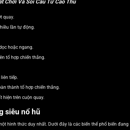
ật Chơi Và Soi Cầu Từ Cao Thủ
t quay.
hiều lần tự động.
 dọc hoặc ngang.
ên tổ hợp chiến thắng.
iên tiếp.
oàn thành tổ hợp chiến thắng.
ất hiện trên cuộn quay.
g siêu nổ hũ
 một hình thức duy nhất. Dưới đây là các biến thể phổ biến đan