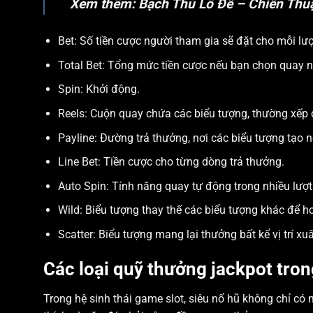
Xem thêm:
Bạch Thủ Lô Đề – Chiến Thu
Bet: Số tiền cược người tham gia sẽ đặt cho mỗi lượ
Total Bet: Tổng mức tiền cược nếu bạn chọn quay n
Spin: Khởi động.
Reels: Cuộn quay chứa các biểu tượng, thường xếp
Payline: Đường trả thưởng, nơi các biểu tượng tạo n
Line Bet: Tiền cược cho từng dòng trả thưởng.
Auto Spin: Tính năng quay tự động trong nhiều lượt l
Wild: Biểu tượng thay thế các biểu tượng khác để h
Scatter: Biểu tượng mang lại thưởng bất kể vị trí xu
Các loại quỹ thưởng jackpot tron
Trong hệ sinh thái game slot, siêu nổ hũ không chỉ có