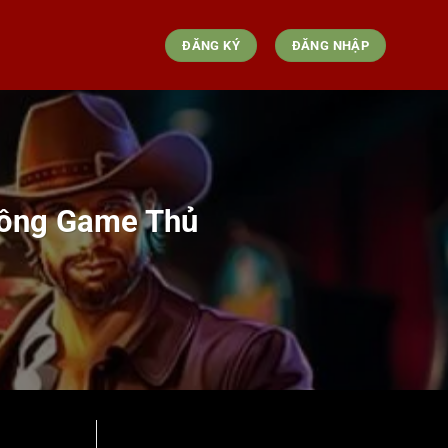
ĐĂNG KÝ
ĐĂNG NHẬP
Đồng Game Thủ