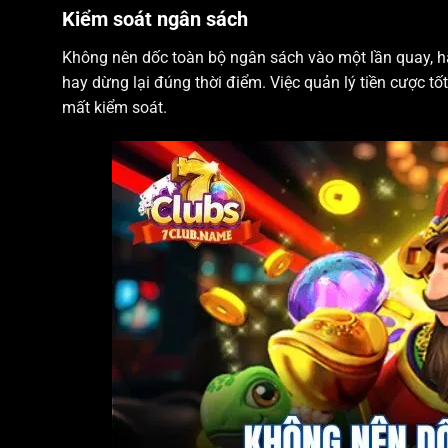
Kiểm soát ngân sách
Không nên dốc toàn bộ ngân sách vào một lần quay, hãy 
hay dừng lại đúng thời điểm. Việc quản lý tiền cược tốt
mất kiểm soát.