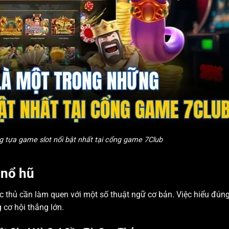
g tựa game slot nổi bật nhất tại cổng game 7Club
 nổ hũ
c thủ cần làm quen với một số thuật ngữ cơ bản. Việc hiểu đún
 cơ hội thắng lớn.