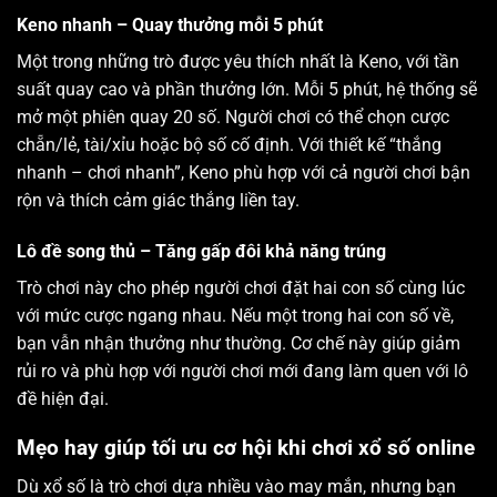
Keno nhanh – Quay thưởng mỗi 5 phút
Một trong những trò được yêu thích nhất là Keno, với tần
suất quay cao và phần thưởng lớn. Mỗi 5 phút, hệ thống sẽ
mở một phiên quay 20 số. Người chơi có thể chọn cược
chẵn/lẻ, tài/xỉu hoặc bộ số cố định. Với thiết kế “thắng
nhanh – chơi nhanh”, Keno phù hợp với cả người chơi bận
rộn và thích cảm giác thắng liền tay.
Lô đề song thủ – Tăng gấp đôi khả năng trúng
Trò chơi này cho phép người chơi đặt hai con số cùng lúc
với mức cược ngang nhau. Nếu một trong hai con số về,
bạn vẫn nhận thưởng như thường. Cơ chế này giúp giảm
rủi ro và phù hợp với người chơi mới đang làm quen với lô
đề hiện đại.
Mẹo hay giúp tối ưu cơ hội khi chơi xổ số online
Dù xổ số là trò chơi dựa nhiều vào may mắn, nhưng bạn