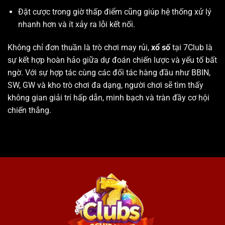
Đặt cược trong giờ thấp điểm cũng giúp hệ thống xử lý
nhanh hơn và ít xảy ra lỗi kết nối.
Không chỉ đơn thuần là trò chơi may rủi,
xổ số
tại 7Club là
sự kết hợp hoàn hảo giữa dự đoán chiến lược và yếu tố bất
ngờ. Với sự hợp tác cùng các đối tác hàng đầu như BBIN,
SW, GW và kho trò chơi đa dạng, người chơi sẽ tìm thấy
không gian giải trí hấp dẫn, minh bạch và tràn đầy cơ hội
chiến thắng.