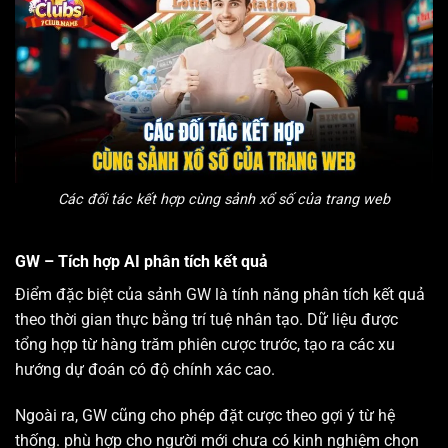
Các đối tác kết hợp cùng sảnh xổ số của trang web
GW – Tích hợp AI phân tích kết quả
Điểm đặc biệt của sảnh GW là tính năng phân tích kết quả
theo thời gian thực bằng trí tuệ nhân tạo. Dữ liệu được
tổng hợp từ hàng trăm phiên cược trước, tạo ra các xu
hướng dự đoán có độ chính xác cao.
Ngoài ra, GW cũng cho phép đặt cược theo gợi ý từ hệ
thống. phù hợp cho người mới chưa có kinh nghiệm chọn