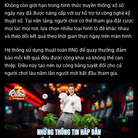
Không còn giới hạn trong hình thức truyền thống, xổ số
ngày nay đã được nâng cấp với sự hỗ trợ từ công nghệ kỹ
thuật số. Tại nền tảng, người chơi có thể tham gia đặt cược
mọi lúc mọi nơi, lựa chọn nhiều loại hình lô đề khác nhau
và theo dõi kết quả theo thời gian thực ngay trên màn hình.
Hệ thống sử dụng thuật toán RNG để quay thưởng, đảm
bảo mỗi kết quả đều được công khai và không thể can
thiệp. Điều này tạo nên sự công bằng tuyệt đối cho cả
người chơi lâu năm lẫn người mới bắt đầu tham gia.