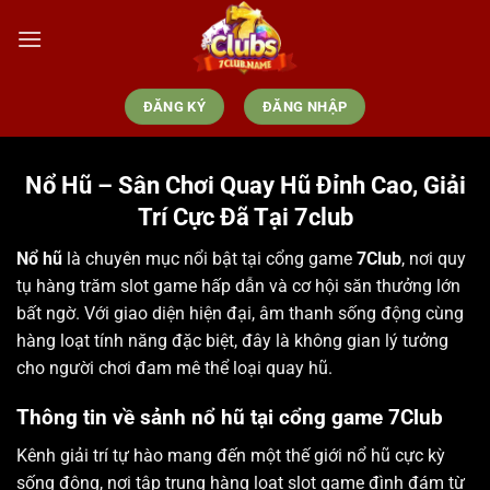
Bỏ
qua
nội
dung
ĐĂNG KÝ
ĐĂNG NHẬP
Nổ Hũ – Sân Chơi Quay Hũ Đỉnh Cao, Giải
Trí Cực Đã Tại 7club
Nổ hũ
là chuyên mục nổi bật tại cổng game
7Club
, nơi quy
tụ hàng trăm slot game hấp dẫn và cơ hội săn thưởng lớn
bất ngờ. Với giao diện hiện đại, âm thanh sống động cùng
hàng loạt tính năng đặc biệt, đây là không gian lý tưởng
cho người chơi đam mê thể loại quay hũ.
Thông tin về sảnh nổ hũ tại cổng game 7Club
Kênh giải trí tự hào mang đến một thế giới nổ hũ cực kỳ
sống động, nơi tập trung hàng loạt slot game đình đám từ