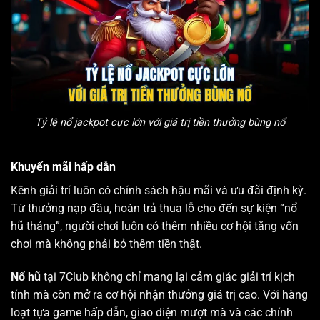
Tỷ lệ nổ jackpot cực lớn với giá trị tiền thưởng bùng nổ
Khuyến mãi hấp dẫn
Kênh giải trí luôn có chính sách hậu mãi và ưu đãi định kỳ.
Từ thưởng nạp đầu, hoàn trả thua lỗ cho đến sự kiện “nổ
hũ tháng”, người chơi luôn có thêm nhiều cơ hội tăng vốn
chơi mà không phải bỏ thêm tiền thật.
Nổ hũ
tại 7Club không chỉ mang lại cảm giác giải trí kịch
tính mà còn mở ra cơ hội nhận thưởng giá trị cao. Với hàng
loạt tựa game hấp dẫn, giao diện mượt mà và các chính