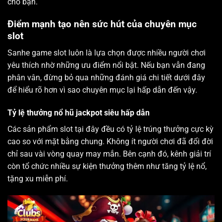
cho bạn.
Điểm mạnh tạo nên sức hút của chuyên mục
slot
Sanhe game slot luôn là lựa chọn được nhiều người chơi
yêu thích nhờ những ưu điểm nổi bật. Nếu bạn vẫn đang
phân vân, đừng bỏ qua những đánh giá chi tiết dưới đây
để hiểu rõ hơn vì sao chuyên mục lại hấp dẫn đến vậy.
Tỷ lệ thưởng nổ hũ jackpot siêu hấp dẫn
Các sản phẩm slot tại đây đều có tỷ lệ trúng thưởng cực kỳ
cao so với mặt bằng chung. Không ít người chơi đã đổi đời
chỉ sau vài vòng quay may mắn. Bên cạnh đó, kênh giải trí
còn tổ chức nhiều sự kiện thưởng thêm như tăng tỷ lệ nổ,
tặng xu miễn phí.